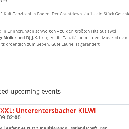
rten
AS Kult-Tanzlokal in Baden. Der Countdown läuft – ein Stück Geschi
und in Erinnerungen schwelgen – zu den größten Hits aus zwei
 Müller und DJ J.K.
bringen die Tanzfläche mit dem Musikmix von
its ordentlich zum Beben. Gute Laune ist garantiert!
ted upcoming events
XXL: Unterentersbacher KILWI
09 02:00
ell Anfang August zur pulsierende Festlandschaft. Der