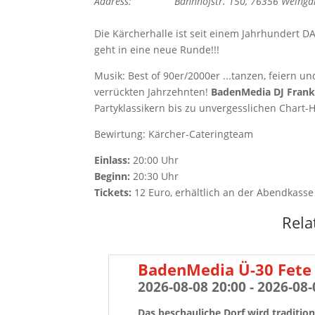
Address:
Bahnhofstr. 150, 76356 Weinga
Die Kärcherhalle ist seit einem Jahrhundert D
geht in eine neue Runde!!!
Musik: Best of 90er/2000er ...tanzen, feiern 
verrückten Jahrzehnten!
BadenMedia DJ Franky
Partyklassikern bis zu unvergesslichen Chart-H
Bewirtung: Kärcher-Cateringteam
Einlass:
20:00 Uhr
Beginn:
20:30 Uhr
Tickets:
12 Euro, erhältlich an der Abendkasse
Rela
BadenMedia Ü-30 Fete 
2026-08-08 20:00 - 2026-08-
Das beschauliche Dorf wird tradition