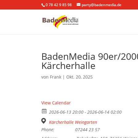
0 78 42 9 85 98
party@badenmedia.de
BadenMedia 90er/2000
Kärcherhalle
von
Frank
|
Okt. 20, 2025
View Calendar
2026-06-13 20:00 - 2026-06-14 02:00
Kärcherhalle Weingarten
Phone:
07244 23 57