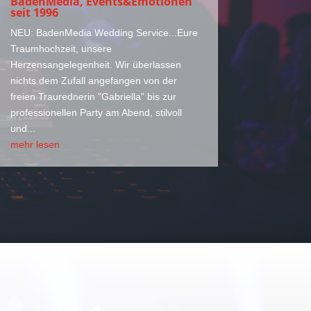
BadenMedia, Events&Emotionen
seit 1996
NEU: BadenMedia Wedding Service...Eure
Traumhochzeit, unsere
Herzensangelegenheit. Wir überlassen
nichts dem Zufall angefangen von der
freien Traurednerin "Gabriella" bis zur
professionellen Party am Abend, stilvoll
und...
mehr lesen