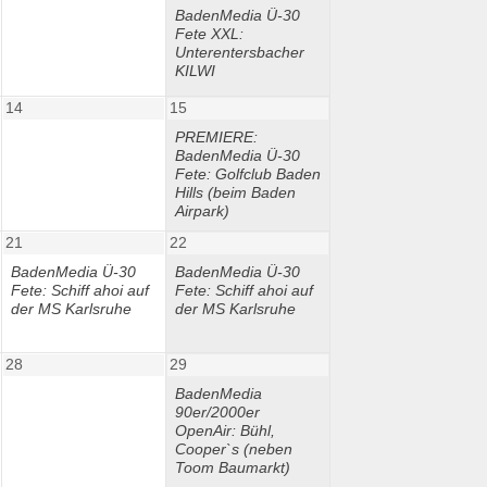
BadenMedia Ü-30
Fete XXL:
Unterentersbacher
KILWI
14
15
PREMIERE:
BadenMedia Ü-30
Fete: Golfclub Baden
Hills (beim Baden
Airpark)
21
22
BadenMedia Ü-30
BadenMedia Ü-30
Fete: Schiff ahoi auf
Fete: Schiff ahoi auf
der MS Karlsruhe
der MS Karlsruhe
28
29
BadenMedia
90er/2000er
OpenAir: Bühl,
Cooper`s (neben
Toom Baumarkt)