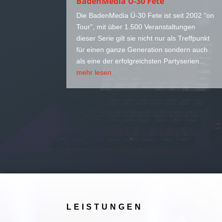
BadenMedia Ü-30 Fete
Die BadenMedia Ü-30 Fete ist seit 2002 "on
Tour", mit über 1.500 Veranstaltungen
dieser Serie gilt sie nicht nur als Treffpunkt
für einen ganze Generation sondern auch
als eine der erfolgreichsten Partyserien...
mehr lesen
LEISTUNGEN