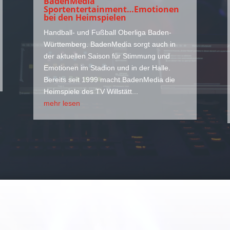
BadenMedia
Sportentertainment…Emotionen
bei den Heimspielen
Handball- und Fußball Oberliga Baden-
Württemberg. BadenMedia sorgt auch in
der aktuellen Saison für Stimmung und
Emotionen im Stadion und in der Halle.
Bereits seit 1999 macht BadenMedia die
Heimspiele des TV Willstätt...
mehr lesen