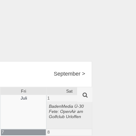
September
>
Fri
Sat
Juli
1
BadenMedia Ü-30
Fete: OpenAir am
Golfclub Urloffen
7
8