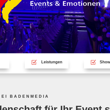
Z
Z
Leistungen
Sho
BEI BADENMEDIA
enschaft für Ihr Event s