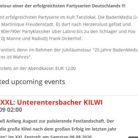
tour einer der erfolgreichsten Partyserien Deutschlands !!!
it erfolgreichsten Partyserie im Kult Tanzlokal. Die BadenMedia Ü
m Martinique Freudenstadt. Es darf nach Herzenslust gefoxt und
80er/90er Partyklassiker über Latino bis zu den Schlager und Fox-
lt DJ Manne und RadioDJ Frank Dickerhof.
antiert, denn im Rahmen der Jubiläumstour "25 Jahre BadenMedi
res ist Wahres".
 Tickets an der Abendkasse: EUR 12,00
ted upcoming events
XXL: Unterentersbacher KILWI
09 02:00
ell Anfang August zur pulsierende Festlandschaft. Der
die große Kilwi nach dem großen Erfolg im letzten Jahr
te" im XXL Festzelt am Samstag 08.08.2026