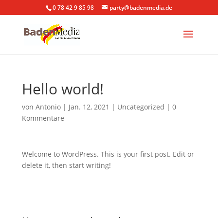
0 78 42 9 85 98
party@badenmedia.de
Hello world!
von
Antonio
|
Jan. 12, 2021
|
Uncategorized
|
0
Kommentare
Welcome to WordPress. This is your first post. Edit or
delete it, then start writing!