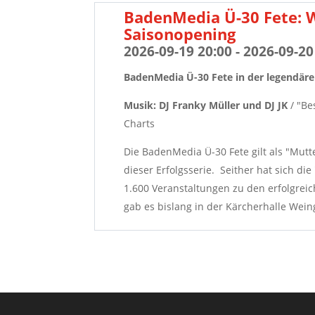
BadenMedia Ü-30 Fete: W
Saisonopening
2026-09-19 20:00 - 2026-09-20
BadenMedia Ü-30 Fete in der legendär
Musik: DJ Franky Müller und DJ JK
/ "Be
Charts
Die BadenMedia Ü-30 Fete gilt als "Mutte
dieser Erfolgsserie. Seither hat sich di
1.600 Veranstaltungen zu den erfolgrei
gab es bislang in der Kärcherhalle Wein
Einlass ist ab 20:00 Uhr, los geht's trad
Tickets gibt es an der Abendkasse für n