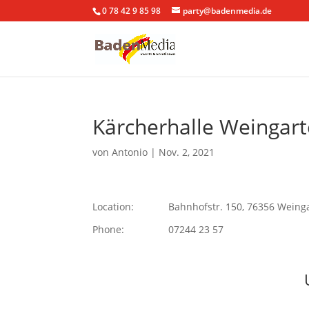
0 78 42 9 85 98
party@badenmedia.de
Kärcherhalle Weingar
von
Antonio
|
Nov. 2, 2021
Location:
Bahnhofstr. 150, 76356 Weing
Phone:
07244 23 57