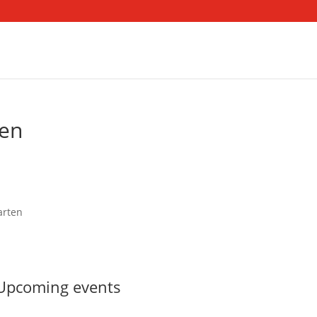
ten
arten
Upcoming events