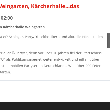
eingarten, Kärcherhalle...das
 02:00
en Kärcherhalle Weingarten
st of" Schlager, Party/Discoklassikern und aktuelle Hits aus den
r aller Ü-Partys", denn vor über 20 Jahren fiel der Startschuss
e "Ü" als Publikumsmagnet weiter entwickelt und gilt mit über
chsten mobilen Partyserien Deutschlands. Weit über 200 Feten
garten.
itionell um 20:30 Uhr. Platzreservierung/Tel.: 07244-2357
ur EUR 12,00