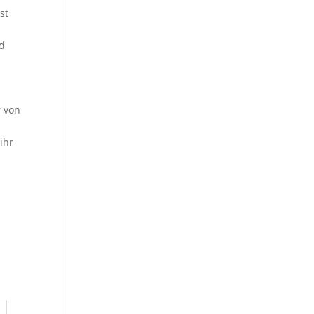
st
nd
r von
ihr