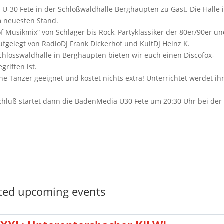
a Ü-30 Fete in der Schloßwaldhalle Berghaupten zu Gast. Die Halle i
m neuesten Stand.
f Musikmix“ von Schlager bis Rock, Partyklassiker der 80er/90er u
ufgelegt von RadioDJ Frank Dickerhof und KultDJ Heinz K.
hlosswaldhalle in Berghaupten bieten wir euch einen Discofox-
griffen ist.
ene Tänzer geeignet und kostet nichts extra! Unterrichtet werdet ih
hluß startet dann die BadenMedia Ü30 Fete um 20:30 Uhr bei der 
ted upcoming events