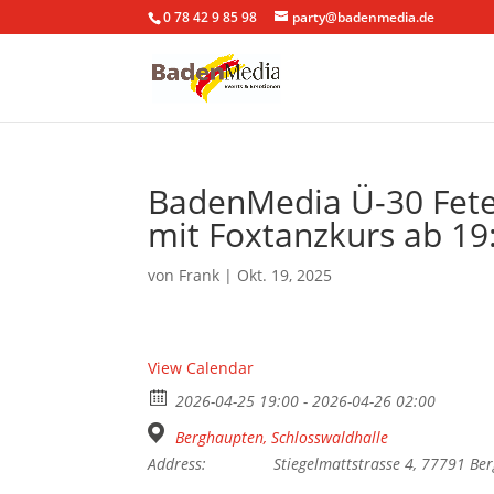
0 78 42 9 85 98
party@badenmedia.de
BadenMedia Ü-30 Fete
mit Foxtanzkurs ab 19:
von
Frank
|
Okt. 19, 2025
View Calendar
2026-04-25 19:00 - 2026-04-26 02:00
Berghaupten, Schlosswaldhalle
Address:
Stiegelmattstrasse 4, 77791 Be