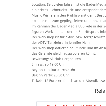
Location: Seit vielen Jahren ist die BadenMedi
ein echtes „Schmuckstück“ und entspricht de
Musik: Wir feiern den Frühling mit dem „Best o
aktuelle Hits zum gepflegt feiern und tanzen a
Im Rahmen der BadenMedia Ü30 Fete in der Sc
Figuren Workshop an, der im Eintrittspreis inbe
Der Workshop ist für aktive bzw. fortgeschritt
der ADTV-Tanzlehrerin Jennifer Hein.
Der Workshop dauert eine Stunde und im Ansc
das Gelernte gleich ausprobieren könnt.
Bewirtung: Skiclub Berghauten
Einlass: ab 19:00 Uhr
Beginn Tanzkurs: 19:30 Uhr
Beginn Party: 20:30 Uhr
Tickets: 12 Euro, erhältlich an der Abendkasse
Rela