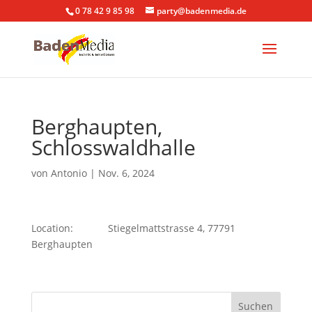
0 78 42 9 85 98
party@badenmedia.de
Berghaupten,
Schlosswaldhalle
von
Antonio
|
Nov. 6, 2024
Location:
Stiegelmattstrasse 4, 77791
Berghaupten