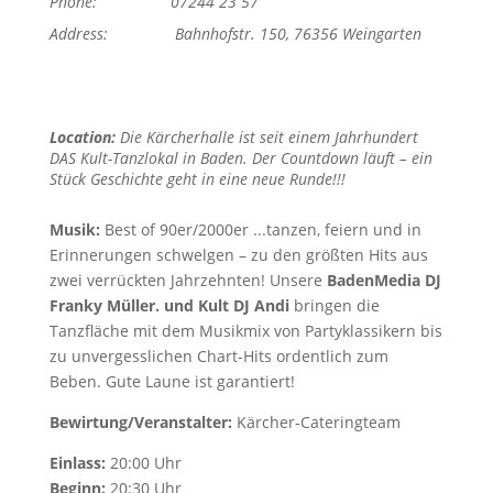
Phone:
07244 23 57
Address:
Bahnhofstr. 150, 76356 Weingarten
Location:
Die Kärcherhalle ist seit einem Jahrhundert
DAS Kult-Tanzlokal in Baden. Der Countdown läuft – ein
Stück Geschichte geht in eine neue Runde!!!
Musik:
Best of 90er/2000er ...tanzen, feiern und in
Erinnerungen schwelgen – zu den größten Hits aus
zwei verrückten Jahrzehnten! Unsere
BadenMedia DJ
Franky Müller. und Kult DJ Andi
bringen die
Tanzfläche mit dem Musikmix von Partyklassikern bis
zu unvergesslichen Chart-Hits ordentlich zum
Beben. Gute Laune ist garantiert!
Bewirtung/Veranstalter:
Kärcher-Cateringteam
Einlass:
20:00 Uhr
Beginn:
20:30 Uhr