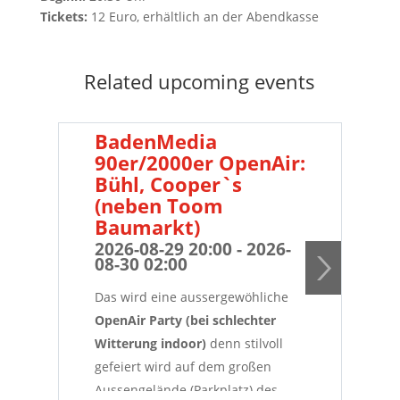
Tickets:
12 Euro, erhältlich an der Abendkasse
Related upcoming events
BadenMedia
B
90er/2000er OpenAir:
90
Bühl, Cooper`s
Sc
(neben Toom
MS
Baumarkt)
20
09
2026-08-29 20:00 - 2026-
08-30 02:00
...
Das wird eine aussergewöhliche
dem
OpenAir Party (bei schlechter
Pro
Witterung indoor)
denn stilvoll
Mül
gefeiert wird auf dem großen
Las
Aussengelände (Parkplatz) des
den