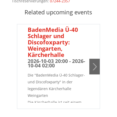
Tischreservierungen:
07244-2357
Related upcoming events
BadenMedia Ü-40
B
Schlager und
Sc
Discofoxparty:
Di
Weingarten,
We
Kärcherhalle
Kä
2026-10-03 20:00 - 2026-
20
10-04 02:00
11
Die "BadenMedia Ü-40 Schlager-
Die
und Discofoxparty" in der
und
legendären Kärcherhalle
leg
Weingarten
Wei
Die Kärcherhalle ist seit einem
sei
Jahrhundert DAS Kult-Tanzlokal in
Tan
Baden. Der Countdown läuft – ein
Der