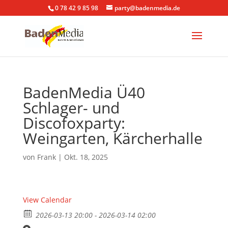
0 78 42 9 85 98
party@badenmedia.de
BadenMedia Ü40
Schlager- und
Discofoxparty:
Weingarten, Kärcherhalle
von
Frank
|
Okt. 18, 2025
View Calendar
2026-03-13 20:00 - 2026-03-14 02:00