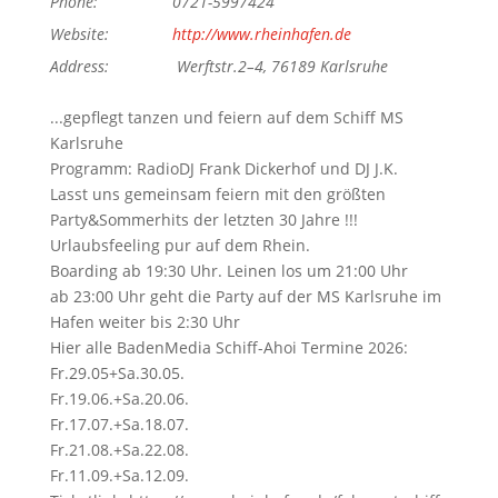
Phone:
0721-5997424
Website:
http://www.rheinhafen.de
Address:
Werftstr.2–4, 76189 Karlsruhe
...gepflegt tanzen und feiern auf dem Schiff MS
Karlsruhe
Programm: RadioDJ Frank Dickerhof und DJ J.K.
Lasst uns gemeinsam feiern mit den größten
Party&Sommerhits der letzten 30 Jahre !!!
Urlaubsfeeling pur auf dem Rhein.
Boarding ab 19:30 Uhr. Leinen los um 21:00 Uhr
ab 23:00 Uhr geht die Party auf der MS Karlsruhe im
Hafen weiter bis 2:30 Uhr
Hier alle BadenMedia Schiff-Ahoi Termine 2026:
Fr.29.05+Sa.30.05.
Fr.19.06.+Sa.20.06.
Fr.17.07.+Sa.18.07.
Fr.21.08.+Sa.22.08.
Fr.11.09.+Sa.12.09.