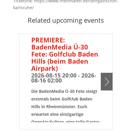
Ticketlink: https://www.rheinhafen.de/fahrgastschiff-
karlsruhe/
Related upcoming events
PREMIERE:
B
BadenMedia Ü-30
Fe
Fete: Golfclub Baden
de
Hills (beim Baden
20
08
Airpark)
2026-08-15 20:00 - 2026-
...
08-16 02:00
dem
Die BadenMedia Ü-30 Fete steigt
Pro
erstmals beim Golfclub Baden
und
Hills in Rheinmünster. Euch
Las
erwartet eine einzigartige
den
OpenAir-Kulisse, eine tolle Gastro
der 
und die größten Partyhits der