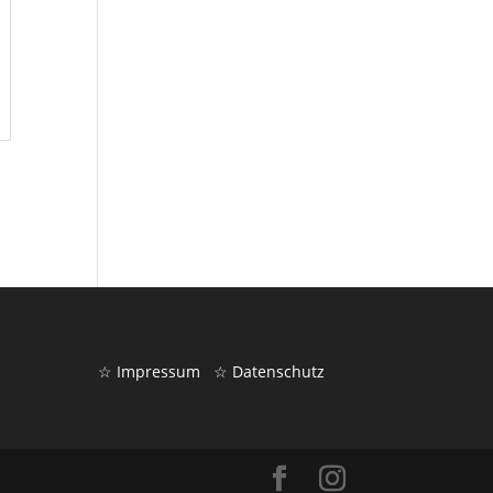
BadenMedia DJ Franky Müller und DJ Mike sorgen mit den H
auf der Tanzfläche für gute Laune. Es darf also stilvoll gef
Einlass ist ab 20:00 Uhr, los geht`s mit der ersten Discofo
Tickets gibt es für nur EUR 12,00 an der Abendkasse.
Tischreservierungen:
07244-2357
☆ Impressum
☆ Datenschutz