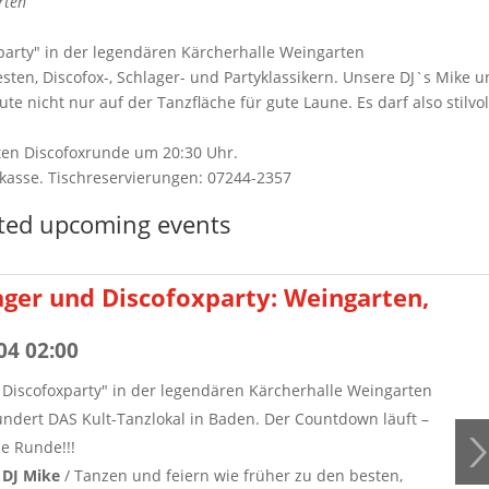
rten
arty" in der legendären Kärcherhalle Weingarten
sten, Discofox-, Schlager- und Partyklassikern. Unsere DJ`s Mike 
e nicht nur auf der Tanzfläche für gute Laune. Es darf also stilvol
rsten Discofoxrunde um 20:30 Uhr.
dkasse. Tischreservierungen: 07244-2357
ted upcoming events
ger und Discofoxparty: Weingarten,
04 02:00
Discofoxparty" in der legendären Kärcherhalle Weingarten
hundert DAS Kult-Tanzlokal in Baden. Der Countdown läuft –
ue Runde!!!
 DJ Mike
/ Tanzen und feiern wie früher zu den besten,