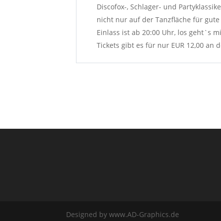
Discofox-, Schlager- und Partyklassik
nicht nur auf der Tanzfläche für gute 
Einlass ist ab 20:00 Uhr, los geht`s 
Tickets gibt es für nur EUR 12,00 an 
Tischreservierungen:
07244-2357
Designed by www.AD-Graphics.de