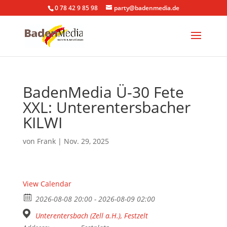
0 78 42 9 85 98
party@badenmedia.de
BadenMedia Ü-30 Fete
XXL: Unterentersbacher
KILWI
von
Frank
|
Nov. 29, 2025
View Calendar
2026-08-08 20:00 - 2026-08-09 02:00
Unterentersbach (Zell a.H.), Festzelt