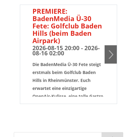
PREMIERE:
B
BadenMedia Ü-30
Fe
Fete: Golfclub Baden
de
Hills (beim Baden
20
08
Airpark)
2026-08-15 20:00 - 2026-
...
08-16 02:00
dem
Die BadenMedia Ü-30 Fete steigt
Pro
erstmals beim Golfclub Baden
und
Hills in Rheinmünster. Euch
Las
erwartet eine einzigartige
den
OpenAir-Kulisse, eine tolle Gastro
der 
und die größten Partyhits der
Url
letzten 30 Jahre zum gepflegt
Boa
tanzen und feiern.
um 
ab 
Mit dabei ist neben RadioDJ Frank