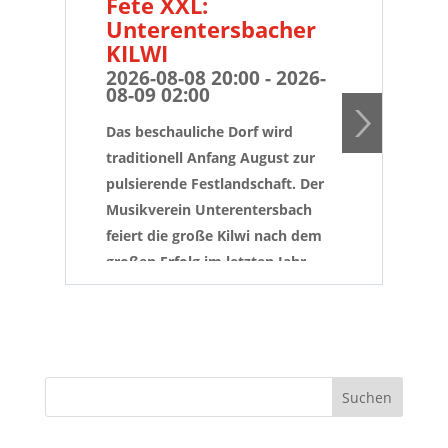
Fete XXL:
B
Unterentersbacher
Fe
KILWI
Hi
Ai
2026-08-08 20:00 - 2026-
08-09 02:00
20
08
Das beschauliche Dorf wird
Die
traditionell Anfang August zur
ers
pulsierende Festlandschaft. Der
Hil
Musikverein Unterentersbach
erw
feiert die große Kilwi nach dem
Ope
großen Erfolg im letzten Jahr
und
wieder mit der "BadenMedia Ü-30
let
Fete" im XXL Festzelt am Samstag
tan
08.08.2026
Mit
Mit dabei ist neben Hitradio OHR
Dic
DJ Frank Dickerhof auch KultDJ
auf
Andi aus Rastatt und "Petry