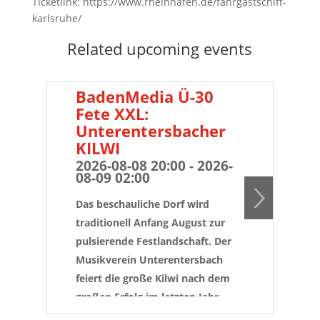
Ticketlink: https://www.rheinhafen.de/fahrgastschiff-
karlsruhe/
Related upcoming events
BadenMedia Ü-30
PR
Fete XXL:
B
Unterentersbacher
Fe
KILWI
Hi
Ai
2026-08-08 20:00 - 2026-
08-09 02:00
20
08
Das beschauliche Dorf wird
Die
traditionell Anfang August zur
ers
pulsierende Festlandschaft. Der
Hil
Musikverein Unterentersbach
erw
feiert die große Kilwi nach dem
Ope
großen Erfolg im letzten Jahr
und
wieder mit der "BadenMedia Ü-30