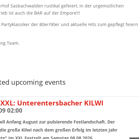
rhof Sasbachwalden rustikal gefeiert, in der urgemütlichen
ieb ist auch die BAR auf der Empore!!!
 Partyklassiker der 80er/90er und aktuelle Hits zum gepflegt feier
ring Team.
ted upcoming events
XXL: Unterentersbacher KILWI
09 02:00
ell Anfang August zur pulsierende Festlandschaft. Der
die große Kilwi nach dem großen Erfolg im letzten Jahr
te" im XXL Festzelt am Samstag 08.08.2026