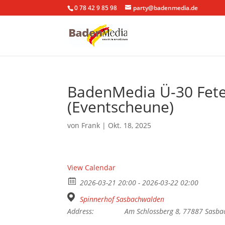
0 78 42 9 85 98
party@badenmedia.de
BadenMedia Ü-30 Fete
(Eventscheune)
von
Frank
|
Okt. 18, 2025
View Calendar
2026-03-21 20:00 - 2026-03-22 02:00
Spinnerhof Sasbachwalden
Address:
Am Schlossberg 8, 77887 Sasb