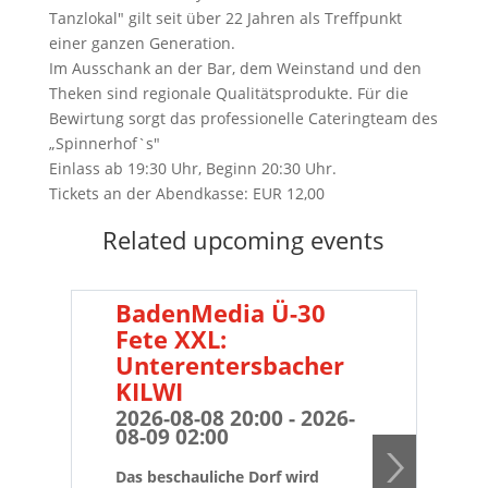
Tanzlokal" gilt seit über 22 Jahren als Treffpunkt
einer ganzen Generation.
Im Ausschank an der Bar, dem Weinstand und den
Theken sind regionale Qualitätsprodukte. Für die
Bewirtung sorgt das professionelle Cateringteam des
„Spinnerhof`s"
Einlass ab 19:30 Uhr, Beginn 20:30 Uhr.
Tickets an der Abendkasse: EUR 12,00
Related upcoming events
BadenMedia Ü-30
PR
Fete XXL:
B
Unterentersbacher
Fe
KILWI
Hi
Ai
2026-08-08 20:00 - 2026-
08-09 02:00
20
08
Das beschauliche Dorf wird