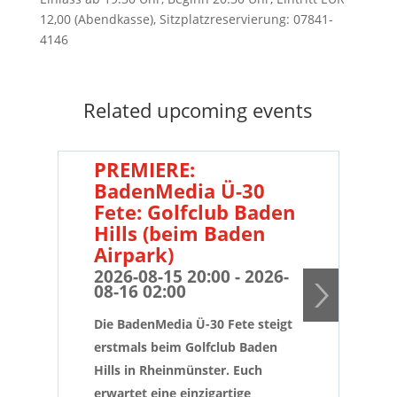
12,00 (Abendkasse), Sitzplatzreservierung: 07841-
4146
Related upcoming events
PREMIERE:
B
BadenMedia Ü-30
Fe
Fete: Golfclub Baden
de
Hills (beim Baden
20
08
Airpark)
2026-08-15 20:00 - 2026-
...
08-16 02:00
dem
Die BadenMedia Ü-30 Fete steigt
Pro
erstmals beim Golfclub Baden
und
Hills in Rheinmünster. Euch
Las
erwartet eine einzigartige