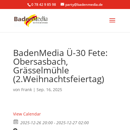
0 78 42 9 85 98
party@badenmedia.de
BadenMedia Ü-30 Fete:
Obersasbach,
Grässelmühle
(2.Weihnachtsfeiertag)
von
Frank
|
Sep. 16, 2025
View Calendar
2025-12-26 20:00 - 2025-12-27 02:00