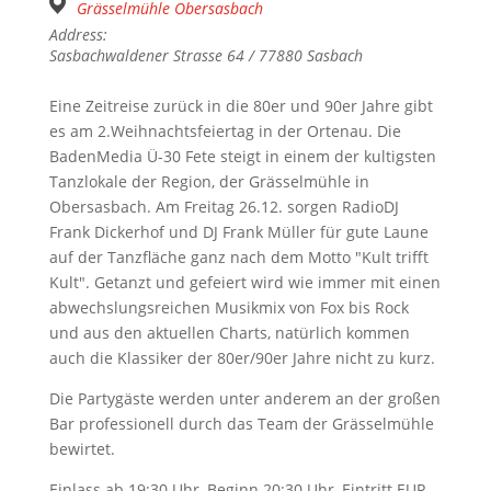
Grässelmühle Obersasbach
Address:
Sasbachwaldener Strasse 64 / 77880 Sasbach
Eine Zeitreise zurück in die 80er und 90er Jahre gibt
es am 2.Weihnachtsfeiertag in der Ortenau. Die
BadenMedia Ü-30 Fete steigt in einem der kultigsten
Tanzlokale der Region, der Grässelmühle in
Obersasbach. Am Freitag 26.12. sorgen RadioDJ
Frank Dickerhof und DJ Frank Müller für gute Laune
auf der Tanzfläche ganz nach dem Motto "Kult trifft
Kult". Getanzt und gefeiert wird wie immer mit einen
abwechslungsreichen Musikmix von Fox bis Rock
und aus den aktuellen Charts, natürlich kommen
auch die Klassiker der 80er/90er Jahre nicht zu kurz.
Die Partygäste werden unter anderem an der großen
Bar professionell durch das Team der Grässelmühle
bewirtet.
Einlass ab 19:30 Uhr, Beginn 20:30 Uhr, Eintritt EUR