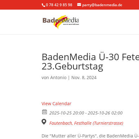
0 78 42 9 85 98
party@badenmedia.de
BadenMedia Ü-30 Fete
23.Geburtstag
von
Antonio
|
Nov. 8, 2024
View Calendar
2025-10-25 20:00 - 2025-10-26 02:00
Fautenbach, Festhalle (Turnierstrasse)
Die "Mutter aller Ü-Partys", die BadenMedia Ü-