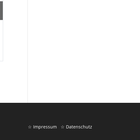
erwartet eine einzigartige OpenAir-Kulisse, eine tolle Gas
letzten 30 Jahre zum gepflegt tanzen und feiern.
Mit dabei ist neben RadioDJ Frank Dickerhof auch DJ J.K., 
garantiert.
Tickets ab 19:30 Uhr an der Abendkasse für EUR 12,00
☆ Impressum
☆ Datenschutz