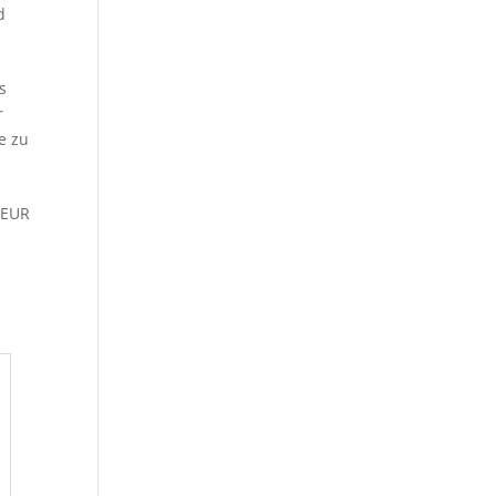
d
s
r
e zu
r EUR
PREMIERE: BadenMedia Ü-30 Fete: Go
(beim Baden Airpark)
2026-08-15 20:00 - 2026-08-16 02:00
Die BadenMedia Ü-30 Fete steigt erstmals beim Golfclub 