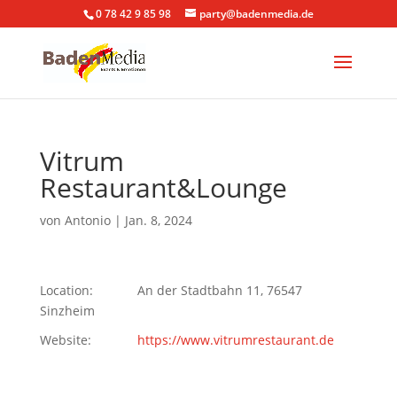
0 78 42 9 85 98
party@badenmedia.de
Vitrum
Restaurant&Lounge
von
Antonio
|
Jan. 8, 2024
Location:
An der Stadtbahn 11, 76547
Sinzheim
Website:
https://www.vitrumrestaurant.de