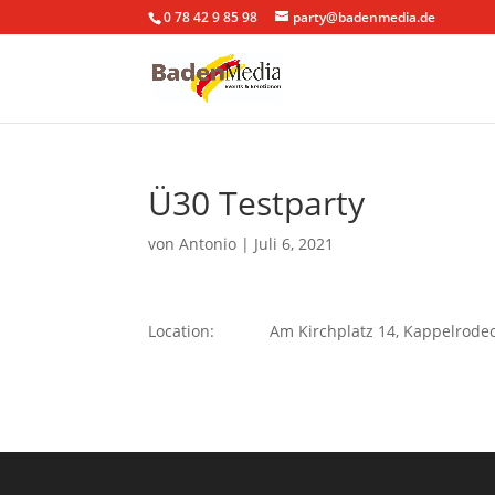
0 78 42 9 85 98
party@badenmedia.de
Ü30 Testparty
von
Antonio
|
Juli 6, 2021
Location:
Am Kirchplatz 14, Kappelrode