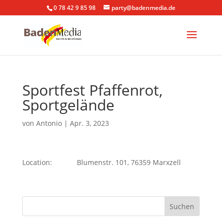
0 78 42 9 85 98
party@badenmedia.de
Sportfest Pfaffenrot,
Sportgelände
von
Antonio
|
Apr. 3, 2023
Location:
Blumenstr. 101, 76359 Marxzell