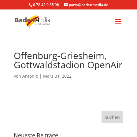
0 78 42 9 85 98
party@badenmedia.de
Offenburg-Griesheim,
Gottwaldstadion OpenAir
von
Antonio
|
März 31, 2022
Neueste Beiträge