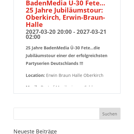
BadenMedia Ü-30 Fete…
25 Jahre Jubiläumstour:
Oberkirch, Erwin-Braun-
Halle
2027-03-20 20:00 - 2027-03-21
02:00
25 Jahre BadenMedia Ü-30 Fete...die
Jubiläumstour einer der erfolgreichsten
Partyserien Deutschlands !!!
Location:
Erwin Braun Halle Oberkirch
Musik:
Best of Musikmix von Schlager
bis Rock, Partyklassiker der 80er/90er
und aktuelle Hits zum gepflegt feiern
und tanzen aufgelegt u.a. von
RadioDJ
Frank Dickerhof.
Ausserdem ist an
diesem Abend Spannung garantiert,
Neueste Beiträge
denn im Rahmen der Jubiläumstour „25