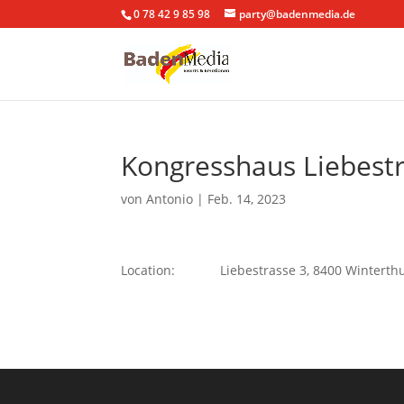
0 78 42 9 85 98
party@badenmedia.de
Kongresshaus Liebestr
von
Antonio
|
Feb. 14, 2023
Location:
Liebestrasse 3, 8400 Winterth