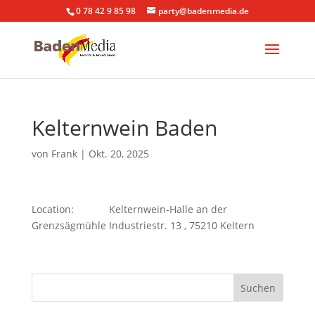
0 78 42 9 85 98
party@badenmedia.de
Kelternwein Baden
von
Frank
|
Okt. 20, 2025
Location:
Kelternwein-Halle an der
Grenzsägmühle Industriestr. 13 , 75210 Keltern