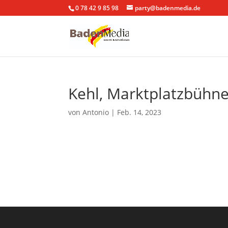
0 78 42 9 85 98
party@badenmedia.de
Kehl, Marktplatzbühn
von
Antonio
|
Feb. 14, 2023