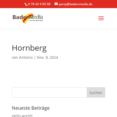
0 78 42 9 85 98
party@badenmedia.de
Hornberg
von
Antonio
|
Nov. 8, 2024
Neueste Beiträge
Hello world!