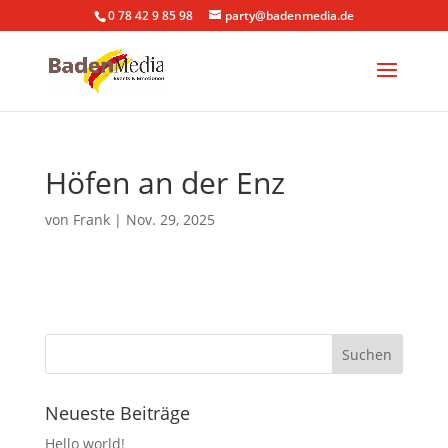
0 78 42 9 85 98
party@badenmedia.de
Höfen an der Enz
von
Frank
|
Nov. 29, 2025
Neueste Beiträge
Hello world!