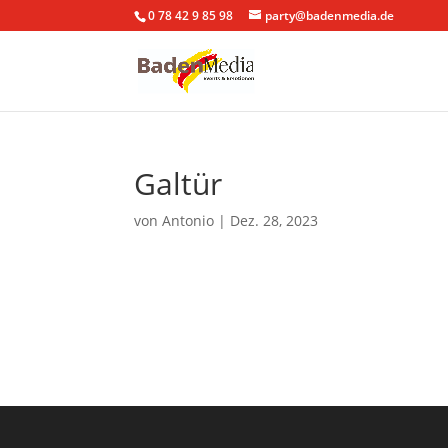
0 78 42 9 85 98
party@badenmedia.de
Galtür
von
Antonio
|
Dez. 28, 2023