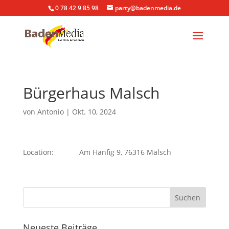
0 78 42 9 85 98
party@badenmedia.de
Bürgerhaus Malsch
von
Antonio
|
Okt. 10, 2024
Location:
Am Hänfig 9, 76316 Malsch
Neueste Beiträge