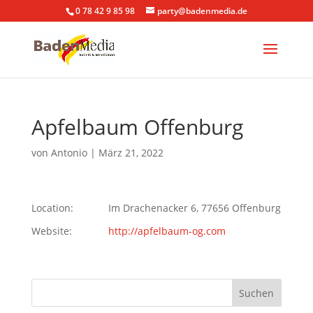
0 78 42 9 85 98
party@badenmedia.de
Apfelbaum Offenburg
von
Antonio
|
März 21, 2022
Location:
Im Drachenacker 6, 77656 Offenburg
Website:
http://apfelbaum-og.com