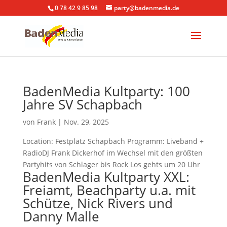
0 78 42 9 85 98
party@badenmedia.de
BadenMedia Kultparty: 100
Jahre SV Schapbach
von
Frank
|
Nov. 29, 2025
Location: Festplatz Schapbach Programm: Liveband +
RadioDJ Frank Dickerhof im Wechsel mit den größten
Partyhits von Schlager bis Rock Los gehts um 20 Uhr
BadenMedia Kultparty XXL:
Freiamt, Beachparty u.a. mit
Schütze, Nick Rivers und
Danny Malle