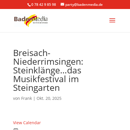
0 78 42 9 85 98
party@badenmedia.de
Breisach-
Niederrimsingen:
Steinklänge…das
Musikfestival im
Steingarten
von
Frank
|
Okt. 20, 2025
View Calendar