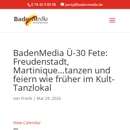
0 78 42 9 85 98
party@badenmedia.de
BadenMedia Ü-30 Fete:
Freudenstadt,
Martinique…tanzen und
feiern wie früher im Kult-
Tanzlokal
von
Frank
|
Mai 29, 2026
View Calendar