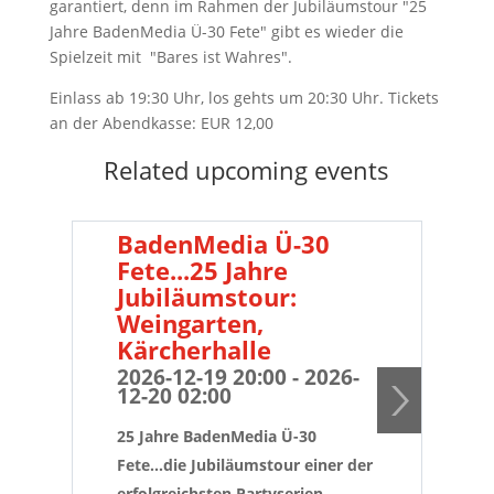
garantiert, denn im Rahmen der Jubiläumstour "25
Jahre BadenMedia Ü-30 Fete" gibt es wieder die
Spielzeit mit "Bares ist Wahres".
Einlass ab 19:30 Uhr, los gehts um 20:30 Uhr. Tickets
an der Abendkasse: EUR 12,00
Related upcoming events
BadenMedia Ü-30
B
Fete...25 Jahre
Fe
Jubiläumstour:
Ju
Weingarten,
We
Kärcherhalle
Kä
2026-12-19 20:00 - 2026-
20
12-20 02:00
01
25 Jahre BadenMedia Ü-30
25 
Fete...die Jubiläumstour einer der
Fet
erfolgreichsten Partyserien
erf