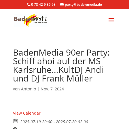
0 78 42 9 85 98
party@badenmedia.de
BadenMedia 90er Party:
Schiff ahoi auf der MS
Karlsruhe…KultDJ Andi
und DJ Frank Müller
von
Antonio
|
Nov. 7, 2024
View Calendar
2025-07-19 20:00 - 2025-07-20 02:00