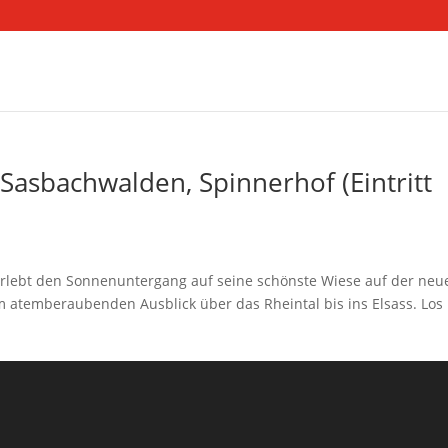
asbachwalden, Spinnerhof (Eintritt
, erlebt den Sonnenuntergang auf seine schönste Wiese auf der neu
m atemberaubenden Ausblick über das Rheintal bis ins Elsass. Los