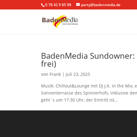
0 78 42 9 85 98
party@badenmedia.de
BadenMedia Sundowner: S
frei)
von
Frank
|
Juli 23, 2025
Musik: Chillout&Lounge mit DJ J.K. in the Mix
Sonnenterrasse des Spinnerhofs, inklusive de
geht`s um 17:30 Uhr, der Eintritt ist...