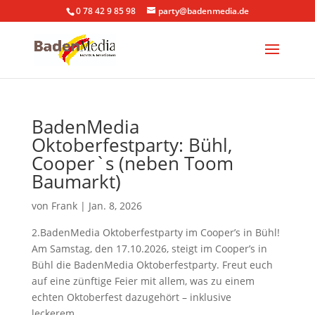
0 78 42 9 85 98
party@badenmedia.de
BadenMedia
Oktoberfestparty: Bühl,
Cooper`s (neben Toom
Baumarkt)
von
Frank
|
Jan. 8, 2026
2.BadenMedia Oktoberfestparty im Cooper’s in Bühl!
Am Samstag, den 17.10.2026, steigt im Cooper’s in
Bühl die BadenMedia Oktoberfestparty. Freut euch
auf eine zünftige Feier mit allem, was zu einem
echten Oktoberfest dazugehört – inklusive
leckerem...